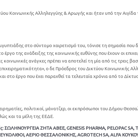
ύου Κοινωνικής Αλληλεγγύης & Αρωγής και ήταν υπό την Αιγίδα 
γυπτιάδης στο σύντομο χαιρετισμό του, τόνισε τη σημασία που δί
 έργο της ανάδειξης της κοινωνικής ευθύνης που έχουν οι επιχε
 κοινωνικές ανάγκες πρέπει να αποτελεί τη μία από τις τρεις βασ
η επιχειρηματικότητα», ο δε Πρόεδρος του Δικτύου Κοινωνικής Α
αι στο έργο που έχει παραχθεί τα τελευταία χρόνια από το Δίκτυ
ιρηματίες, πολιτικοί, μάνατζερ, οι εκπρόσωποι του Δήμου Θεσσα
ς και τα μέλη της ΕΕΔΕ.
ς:
ΣΩΛΗΝΟΥΡΓΕΙΑ ΖΗΤΑ ΑΒΕΕ, GENESIS PHARMA, PELOPAC SA,
ΛΕΥΚΟΛΙΘΟΙ, ΑΕΡΙΟ ΘΕΣΣΑΛΟΝΙΚΗΣ, AGROTECH SA, ALFA ΚΟΥΚ