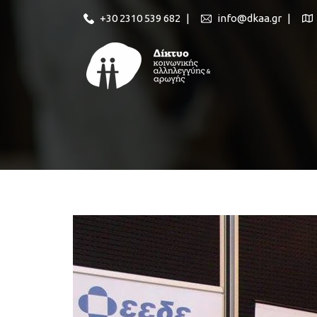
+30 2310 539 682
|
info@dkaa.gr
|